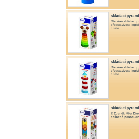
skládací pyram
Dřevěná skládací py
představivost, logi
dítěte.
skládací pyram
Dřevěná skládací py
představivost, logi
dítěte.
skládací pyrami
© Zdeněk Miler Dře
oblíbené pohádkové 