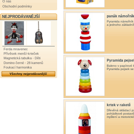
O nás
Obchodní podmínky
panák námořní
NEJPRODÁVANĚJŠÍ
Pyramida námořník 
a jednoho základníh
Ferda mravenec
Přívěsek menší-krteček
Magnetická tabulka - Děti
Pyramida pejse
Domino černé - 28 kamenů
Baleno v papírové 
Foukací harmonika
Pyramida pejsek se 
Všechny nejprodávanější
krtek v raketě
Dřevěná skládací p
pohádkové postavičky
myšlení a motorické