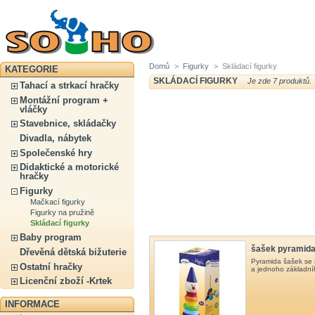
Domů
>
Figurky
>
Skládací figurky
KATEGORIE
SKLÁDACÍ FIGURKY
Je zde 7 produktů.
Tahací a strkací hračky
Montážní program +
vláčky
Stavebnice, skládačky
Divadla, nábytek
Společenské hry
Didaktické a motorické
hračky
Figurky
Mačkací figurky
Figurky na pružině
Skládací figurky
Baby program
šašek pyramid
Dřevěná dětská bižuterie
Pyramida šašek se s
Ostatní hračky
a jednoho základníh
Licenční zboží -Krtek
INFORMACE