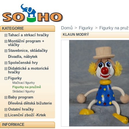
Domů
>
Figurky
>
Figurky na pruž
KATEGORIE
KLAUN MODRÝ
Tahací a strkací hračky
Montážní program +
vláčky
Stavebnice, skládačky
Divadla, nábytek
Společenské hry
Didaktické a motorické
hračky
Figurky
Mačkací figurky
Figurky na pružině
Skládací figurky
Baby program
Dřevěná dětská bižuterie
Ostatní hračky
Licenční zboží -Krtek
INFORMACE