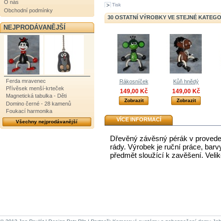
O nás
Tisk
Obchodní podmínky
30 OSTATNÍ VÝROBKY VE STEJNÉ KATEGOR
NEJPRODÁVANĚJŠÍ
Ferda mravenec
Rákosníček
Kůň hnědý
Přívěsek menší-krteček
149,00 Kč
149,00 Kč
Magnetická tabulka - Děti
Zobrazit
Zobrazit
Domino černé - 28 kamenů
Foukací harmonika
VÍCE INFORMACÍ
Všechny nejprodávanější
Dřevěný závěsný pérák v provedení
rády. Výrobek je ruční práce, barv
předmět sloužící k zavěšení. Veli